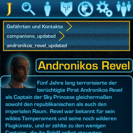
Jedipedia
Suche
Charakter
Vermächtnis
Welt
Spiel
Communit
Gefährten und Kontakte
companions_updated
andronikos_revel_updated
Andronikos Revel
Fünf Jahre lang terrorisierte der
berüchtigte Pirat Andronikos Revel
als Captain der Sky Princess gleichermaßen
sowohl den republikanischen als auch den
imperialen Raum. Revel war bekannt für sein
wildes Temperament und seine noch wilderen
Flugkünste, und er zählte zu den wenigen
Captains, die ihr Schiff selbst steuerten.