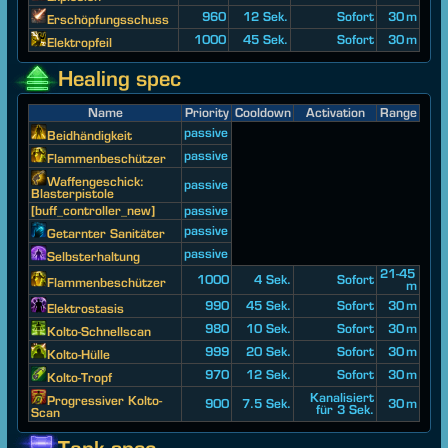
960
12 Sek.
Sofort
30 m
Erschöpfungsschuss
1000
45 Sek.
Sofort
30 m
Elektropfeil
Healing spec
Name
Priority
Cooldown
Activation
Range
passive
Beidhändigkeit
passive
Flammenbeschützer
Waffengeschick:
passive
Blasterpistole
[buff_controller_new]
passive
passive
Getarnter Sanitäter
passive
Selbsterhaltung
21-45
1000
4 Sek.
Sofort
Flammenbeschützer
m
990
45 Sek.
Sofort
30 m
Elektrostasis
980
10 Sek.
Sofort
30 m
Kolto-Schnellscan
999
20 Sek.
Sofort
30 m
Kolto-Hülle
970
12 Sek.
Sofort
30 m
Kolto-Tropf
Kanalisiert
Progressiver Kolto-
900
7.5 Sek.
30 m
für 3 Sek.
Scan