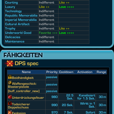
Courting
Indifferent
Like ++
Luxury
Like ++
Love ++++
Technology
Indifferent
Republic Memorabilia
Indifferent
Imperial Memorabilia
Indifferent
Cultural Artifact
Indifferent
Trophy
Indifferent
Like ++
Underworld Good
Favorite +++
Love ++++
Delicacies
Indifferent
Maintenance
Indifferent
FÄHIGKEITEN
DPS spec
Name
Priority
Cooldown
Activation
Range
passive
Beidhändigkeit
Waffengeschick:
passive
Blasterpistole
[buff_controller_new]
passive
22.5
Kanalisiert
980
30 m
Unterdrückungsfeuer
Sek.
für 1.5 Sek.
Wirkt in 1
Todsicherer
990
20 Sek.
30 m
Sek.
Doppelschuss
970
7 Sek.
Sofort
30 m
Explosion