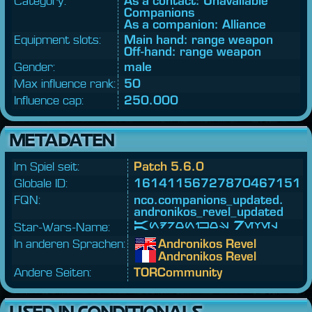
Category:
As a contact: Unavailable
Companions
As a companion: Alliance
Equipment slots:
Main hand: range weapon
Off-hand: range weapon
Gender:
male
Max influence rank:
50
Influence cap:
250.000
METADATEN
Im Spiel seit:
Patch 5.6.0
Globale ID:
16141156727870467151
FQN:
nco.
companions_updated.
andronikos_revel_updated
Star-Wars-Name:
Andronikos Revel
In anderen Sprachen:
Andronikos Revel
Andronikos Revel
Andere Seiten:
TORCommunity
USED IN CONDITIONALS