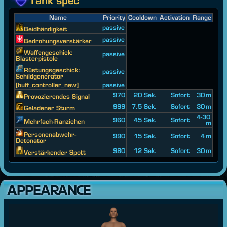
Tank spec
Name
Priority
Cooldown
Activation
Range
passive
Beidhändigkeit
passive
Bedrohungsverstärker
Waffengeschick:
passive
Blasterpistole
Rüstungsgeschick:
passive
Schildgenerator
[buff_controller_new]
passive
970
20 Sek.
Sofort
30 m
Provozierendes Signal
999
7.5 Sek.
Sofort
30 m
Geladener Sturm
4-30
960
45 Sek.
Sofort
Mehrfach-Ranziehen
m
Personenabwehr-
990
15 Sek.
Sofort
4 m
Detonator
980
12 Sek.
Sofort
30 m
Verstärkender Spott
APPEARANCE