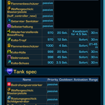
passive
Flammenbeschützer
Waffengeschick:
passive
Blasterpistole
[buff_controller_new]
passive
passive
Getarnter Sanitäter
passive
Selbsterhaltung
Kanalisiert
Wiederherstellende
970
20 Sek.
30 m
für 4.5 Sek.
Bewaffnung
970
12 Sek.
Sofort
30 m
Kolto-Tropf
21-45
1000
4 Sek.
Sofort
Flammenbeschützer
m
999
20 Sek.
Sofort
30 m
Kolto-Hülle
998
45 Sek.
Sofort
30 m
Elektrostasis
900
3.5 Sek.
Sofort
30 m
Kolto-Schuss
Tank spec
Name
Priority
Cooldown
Activation
Range
passive
Bedrohungsverstärker
Waffengeschick:
passive
Blasterpistole
Rüstungsgeschick:
passive
Schildgenerator