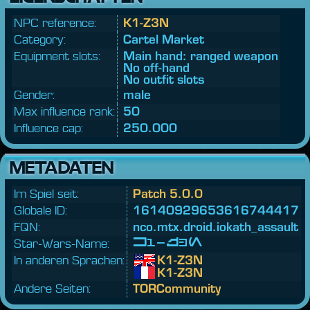
NPC reference:
K1-Z3N
Category:
Cartel Market
Equipment slots:
Main hand: ranged weapon
No off-hand
No outfit slots
Gender:
male
Max influence rank:
50
Influence cap:
250.000
METADATEN
Im Spiel seit:
Patch 5.0.0
Globale ID:
16140929653616744417
FQN:
nco.
mtx.
droid.
iokath_assault
Star-Wars-Name:
K1-Z3N
In anderen Sprachen:
K1-Z3N
K1-Z3N
Andere Seiten:
TORCommunity