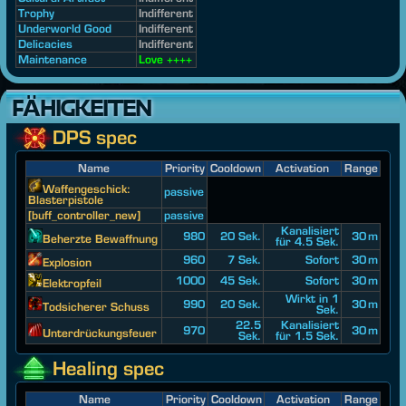
Trophy
Indifferent
Underworld Good
Indifferent
Delicacies
Indifferent
Maintenance
Love ++++
FÄHIGKEITEN
DPS spec
Name
Priority
Cooldown
Activation
Range
Waffengeschick:
passive
Blasterpistole
[buff_controller_new]
passive
Kanalisiert
980
20 Sek.
30 m
Beherzte Bewaffnung
für 4.5 Sek.
960
7 Sek.
Sofort
30 m
Explosion
1000
45 Sek.
Sofort
30 m
Elektropfeil
Wirkt in 1
990
20 Sek.
30 m
Todsicherer Schuss
Sek.
22.5
Kanalisiert
970
30 m
Unterdrückungsfeuer
Sek.
für 1.5 Sek.
Healing spec
Name
Priority
Cooldown
Activation
Range