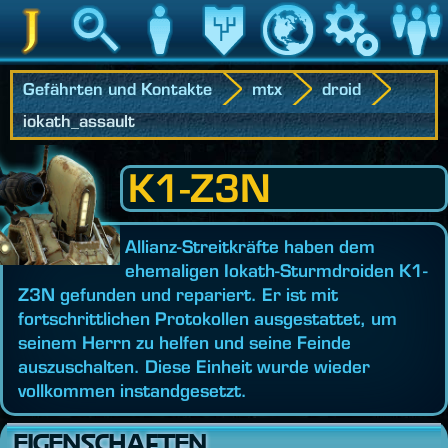
Jedipedia
Suche
Charakter
Vermächtnis
Welt
Spiel
Communit
Gefährten und Kontakte
mtx
droid
iokath_assault
K1-Z3N
Allianz-Streitkräfte haben dem
ehemaligen Iokath-Sturmdroiden K1-
Z3N gefunden und repariert. Er ist mit
fortschrittlichen Protokollen ausgestattet, um
seinem Herrn zu helfen und seine Feinde
auszuschalten. Diese Einheit wurde wieder
vollkommen instandgesetzt.
EIGENSCHAFTEN