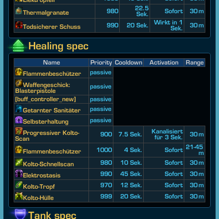
22.5
980
Sofort
30 m
Thermalgranate
Sek.
Wirkt in 1
990
20 Sek.
30 m
Todsicherer Schuss
Sek.
Healing spec
Name
Priority
Cooldown
Activation
Range
passive
Flammenbeschützer
Waffengeschick:
passive
Blasterpistole
[buff_controller_new]
passive
passive
Getarnter Sanitäter
passive
Selbsterhaltung
Kanalisiert
Progressiver Kolto-
900
7.5 Sek.
30 m
für 3 Sek.
Scan
21-45
1000
4 Sek.
Sofort
Flammenbeschützer
m
980
10 Sek.
Sofort
30 m
Kolto-Schnellscan
990
45 Sek.
Sofort
30 m
Elektrostasis
970
12 Sek.
Sofort
30 m
Kolto-Tropf
999
20 Sek.
Sofort
30 m
Kolto-Hülle
Tank spec