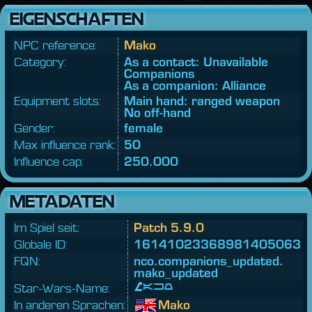
EIGENSCHAFTEN
NPC reference:
Mako
Category:
As a contact: Unavailable
Companions
As a companion: Alliance
Equipment slots:
Main hand: ranged weapon
No off-hand
Gender:
female
Max influence rank:
50
Influence cap:
250.000
METADATEN
Im Spiel seit:
Patch 5.9.0
Globale ID:
16141023368981405063
FQN:
nco.
companions_updated.
mako_updated
Star-Wars-Name:
Mako
In anderen Sprachen:
Mako