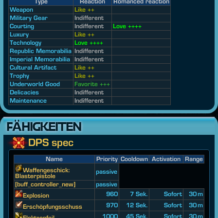
Type
Reaction
Romanced reaction
Weapon
Like ++
Military Gear
Indifferent
Courting
Indifferent
Love ++++
Luxury
Like ++
Technology
Love ++++
Republic Memorabilia
Indifferent
Imperial Memorabilia
Indifferent
Cultural Artifact
Like ++
Trophy
Like ++
Underworld Good
Favorite +++
Delicacies
Indifferent
Maintenance
Indifferent
FÄHIGKEITEN
DPS spec
Name
Priority
Cooldown
Activation
Range
Waffengeschick:
passive
Blasterpistole
[buff_controller_new]
passive
960
7 Sek.
Sofort
30 m
Explosion
970
12 Sek.
Sofort
30 m
Erschöpfungsschuss
1000
45 Sek.
Sofort
30 m
Elektropfeil