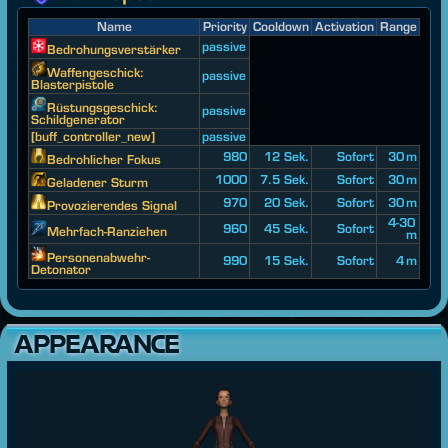
Name
Priority
Cooldown
Activation
Range
passive
Bedrohungsverstärker
Waffengeschick:
passive
Blasterpistole
Rüstungsgeschick:
passive
Schildgenerator
[buff_controller_new]
passive
980
12 Sek.
Sofort
30 m
Bedrohlicher Fokus
1000
7.5 Sek.
Sofort
30 m
Geladener Sturm
970
20 Sek.
Sofort
30 m
Provozierendes Signal
4-30
960
45 Sek.
Sofort
Mehrfach-Ranziehen
m
Personenabwehr-
990
15 Sek.
Sofort
4 m
Detonator
APPEARANCE