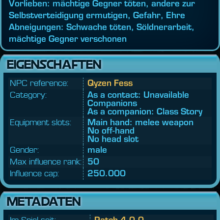
Vorlieben: mächtige Gegner töten, andere zur
Selbstverteidigung ermutigen, Gefahr, Ehre
Abneigungen: Schwache töten, Söldnerarbeit,
mächtige Gegner verschonen
EIGENSCHAFTEN
NPC reference:
Qyzen Fess
Category:
As a contact: Unavailable
Companions
As a companion: Class Story
Equipment slots:
Main hand: melee weapon
No off-hand
No head slot
Gender:
male
Max influence rank:
50
Influence cap:
250.000
METADATEN
Im Spiel seit:
Patch 4.0.0