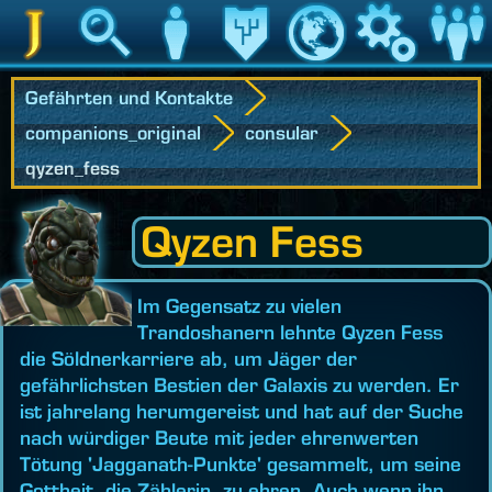
Jedipedia
Suche
Charakter
Vermächtnis
Welt
Spiel
Communit
Gefährten und Kontakte
companions_original
consular
qyzen_fess
Qyzen Fess
Im Gegensatz zu vielen
Trandoshanern lehnte Qyzen Fess
die Söldnerkarriere ab, um Jäger der
gefährlichsten Bestien der Galaxis zu werden. Er
ist jahrelang herumgereist und hat auf der Suche
nach würdiger Beute mit jeder ehrenwerten
Tötung 'Jagganath-Punkte' gesammelt, um seine
Gottheit, die Zählerin, zu ehren. Auch wenn ihn