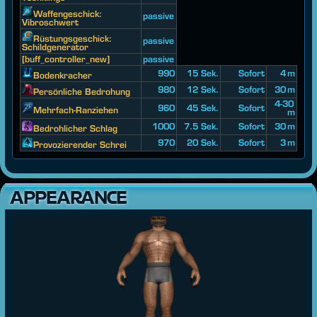
Waffengeschick:
passive
Vibroschwert
Rüstungsgeschick:
passive
Schildgenerator
[buff_controller_new]
passive
990
15 Sek.
Sofort
4 m
Bodenkracher
980
12 Sek.
Sofort
30 m
Persönliche Bedrohung
4-30
960
45 Sek.
Sofort
Mehrfach-Ranziehen
m
1000
7.5 Sek.
Sofort
30 m
Bedrohlicher Schlag
970
20 Sek.
Sofort
3 m
Provozierender Schrei
APPEARANCE