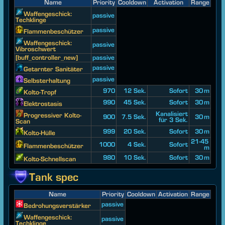
Name
Priority
Cooldown
Activation
Range
Waffengeschick:
passive
Techklinge
passive
Flammenbeschützer
Waffengeschick:
passive
Vibroschwert
[buff_controller_new]
passive
passive
Getarnter Sanitäter
passive
Selbsterhaltung
970
12 Sek.
Sofort
30 m
Kolto-Tropf
990
45 Sek.
Sofort
30 m
Elektrostasis
Kanalisiert
Progressiver Kolto-
900
7.5 Sek.
30 m
für 3 Sek.
Scan
999
20 Sek.
Sofort
30 m
Kolto-Hülle
21-45
1000
4 Sek.
Sofort
Flammenbeschützer
m
980
10 Sek.
Sofort
30 m
Kolto-Schnellscan
Tank spec
Name
Priority
Cooldown
Activation
Range
passive
Bedrohungsverstärker
Waffengeschick:
passive
Techklinge