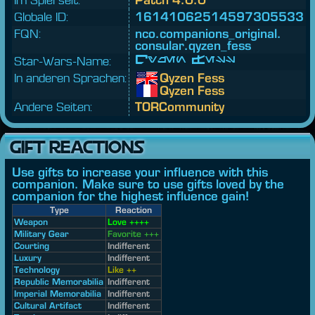
Globale ID:
16141062514597305533
FQN:
nco.
companions_original.
consular.
qyzen_fess
Star-Wars-Name:
Qyzen Fess
In anderen Sprachen:
Qyzen Fess
Qyzen Fess
Andere Seiten:
TORCommunity
GIFT REACTIONS
Use gifts to increase your influence with this
companion. Make sure to use gifts loved by the
companion for the highest influence gain!
Type
Reaction
Weapon
Love ++++
Military Gear
Favorite +++
Courting
Indifferent
Luxury
Indifferent
Technology
Like ++
Republic Memorabilia
Indifferent
Imperial Memorabilia
Indifferent
Cultural Artifact
Indifferent