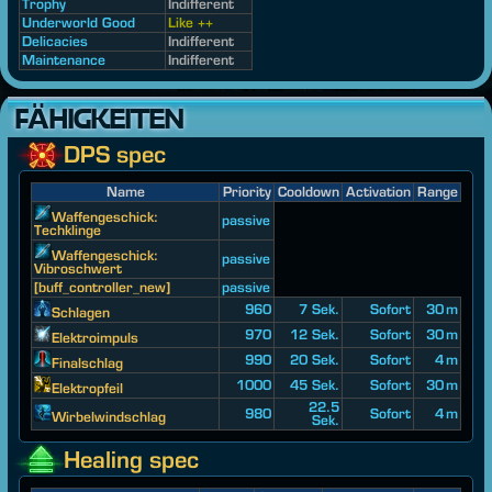
Trophy
Indifferent
Underworld Good
Like ++
Delicacies
Indifferent
Maintenance
Indifferent
FÄHIGKEITEN
DPS spec
Name
Priority
Cooldown
Activation
Range
Waffengeschick:
passive
Techklinge
Waffengeschick:
passive
Vibroschwert
[buff_controller_new]
passive
960
7 Sek.
Sofort
30 m
Schlagen
970
12 Sek.
Sofort
30 m
Elektroimpuls
990
20 Sek.
Sofort
4 m
Finalschlag
1000
45 Sek.
Sofort
30 m
Elektropfeil
22.5
980
Sofort
4 m
Wirbelwindschlag
Sek.
Healing spec