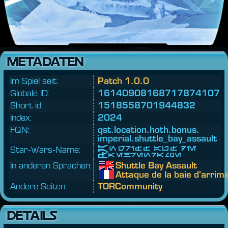
METADATEN
Im Spiel seit:
Patch 1.0.0
Globale ID:
16140908168717874107
Short id:
1518558701944832
Index:
2024
FQN:
qst.
location.
hoth.
bonus.
imperial.
shuttle_bay_assault
Star-Wars-Name:
Angriff auf die
Fährenrampe
In anderen Sprachen:
Shuttle Bay Assault
Attaque de la baie d'arrim
Andere Seiten:
TORCommunity
DETAILS