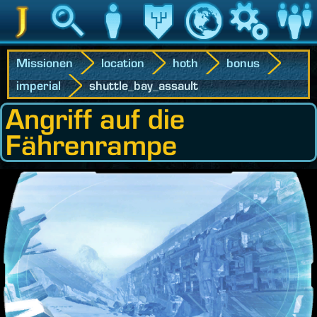
Jedipedia
Suche
Charakter
Vermächtnis
Welt
Spiel
Communit
Missionen
location
hoth
bonus
imperial
shuttle_bay_assault
Angriff auf die
Fährenrampe