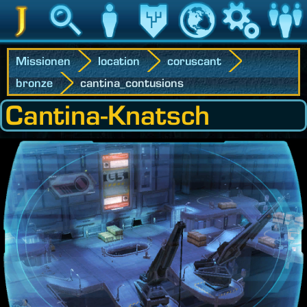
Jedipedia
Suche
Charakter
Vermächtnis
Welt
Spiel
Communit
Missionen
location
coruscant
bronze
cantina_contusions
Cantina-Knatsch