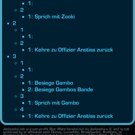
1:
2
1: Sprich mit Zooki
2
1
1:
2
1: Kehre zu Offizier Anstiss zurück
3
1
1:
2
1: Besiege Gambo
2: Besiege Gambos Bande
3
1: Sprich mit Gambo
4
1: Kehre zu Offizier Anstiss zurück
Jedipedia.net is a non-profit
Star Wars
fansite run by Jedipedia e.V. and is not
endorsed by or affiliated with Disney, Lucasfilm, Broadsword, BioWare, or