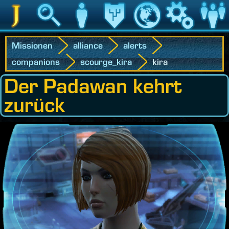
Jedipedia
Suche
Charakter
Vermächtnis
Welt
Spiel
Communit
Missionen
alliance
alerts
companions
scourge_kira
kira
Der Padawan kehrt
zurück