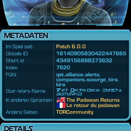
METADATEN
Im Spiel seit:
Patch 6.0.0
Globale ID:
16140905830422447665
Short id:
4349156898373632
Index:
7620
FQN:
qst.
alliance.
alerts.
companions.
scourge_kira.
kira
Star-Wars-Name:
Der Padawan kehrt
zurück
In anderen Sprachen:
The Padawan Returns
Le retour du padawan
Andere Seiten:
TORCommunity
DETAILS