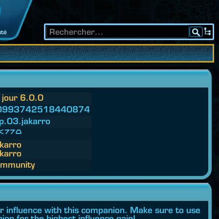
té
 jour 6.0.0
0993742518440874
p.
03.
jakarro
arro
karro
karro
mmunity
ur influence with this companion. Make sure to use
ion for the highest influence gain!