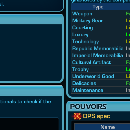
i.
Type
Weapon
F
Military Gear
L
Courting
L
Luxury
L
Technology
L
Republic Memorabilia
I
Imperial Memorabilia
I
Cultural Artifact
F
Trophy
L
Underworld Good
L
Delicacies
F
Maintenance
I
ionals to check if the
POUVOIRS
DPS spec
Name