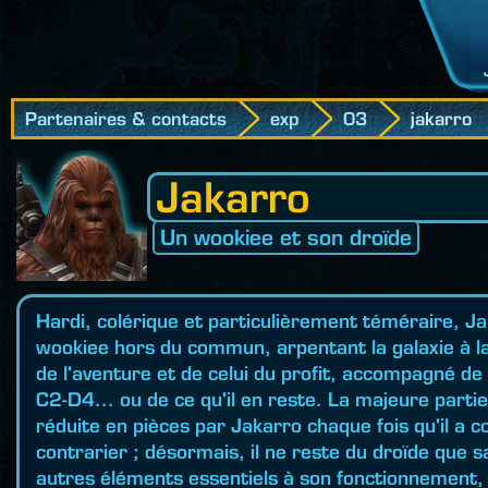
Partenaires & contacts
exp
03
jakarro
Jakarro
Un wookiee et son droïde
Hardi, colérique et particulièrement téméraire, J
wookiee hors du commun, arpentant la galaxie à l
de l'aventure et de celui du profit, accompagné de
C2-D4... ou de ce qu'il en reste. La majeure parti
réduite en pièces par Jakarro chaque fois qu'il a c
contrarier ; désormais, il ne reste du droïde que s
autres éléments essentiels à son fonctionnement,