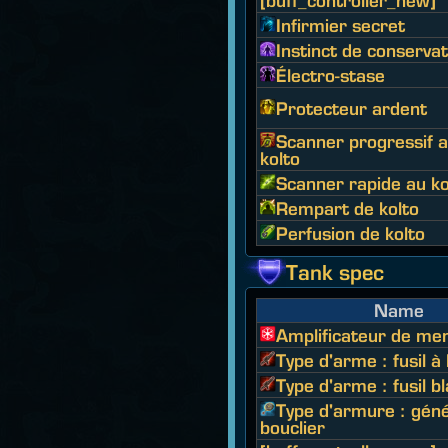
[buff_controller_new]
Infirmier secret
Instinct de conservat
Électro-stase
Protecteur ardent
Scanner progressif 
kolto
Scanner rapide au ko
Rempart de kolto
Perfusion de kolto
Tank spec
Name
Amplificateur de me
Type d'arme : fusil à
Type d'arme : fusil b
Type d'armure : gén
bouclier