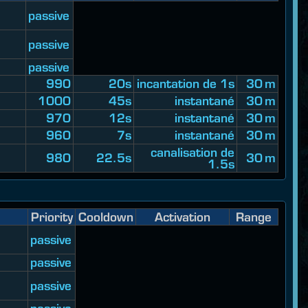
passive
passive
passive
990
20s
incantation de 1s
30 m
1000
45s
instantané
30 m
970
12s
instantané
30 m
960
7s
instantané
30 m
canalisation de
980
22.5s
30 m
1.5s
Priority
Cooldown
Activation
Range
passive
passive
passive