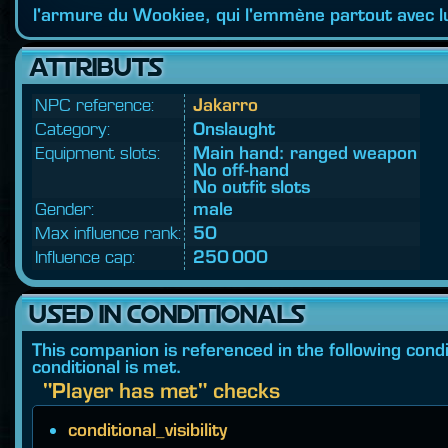
l'armure du Wookiee, qui l'emmène partout avec lu
ATTRIBUTS
NPC reference:
Jakarro
Category:
Onslaught
Equipment slots:
Main hand: ranged weapon
No off-hand
No outfit slots
Gender:
male
Max influence rank:
50
Influence cap:
250 000
USED IN CONDITIONALS
This companion is referenced in the following condit
conditional is met.
"Player has met" checks
conditional_visibility