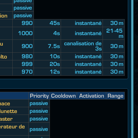
passive
passive
passive
ion
990
45s
instantané
30 m
21-45
1000
4s
instantané
m
canalisation de
au
900
7.5s
30 m
3s
980
10s
instantané
30 m
lto
999
20s
instantané
30 m
970
12s
instantané
30 m
Priority
Cooldown
Activation
Range
passive
nace
passive
 lunette
passive
laster
érateur de
passive