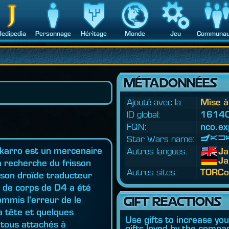
Jedipedia
Personnage
Héritage
Monde
Jeu
Communau
MÉTADONNÉES
Ajouté avec la:
Mise à
ID global:
1614
FQN:
nco.
ex
Star Wars name:
Jak
akarro est un mercenaire
Autres langues:
Ja
Ja
a recherche du frisson
Autres sites:
TORCo
 son droïde traducteur
e de corps de D4 a été
GIFT REACTIONS
ommis l'erreur de le
a tête et quelques
Use gifts to increase yo
 tous attachés à
gifts loved by the compan