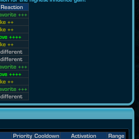
Reaction
avorite +++
ike ++
ike ++
ove ++++
ike ++
ndifferent
ndifferent
avorite +++
ove ++++
ike ++
avorite +++
ndifferent
Priority
Cooldown
Activation
Range