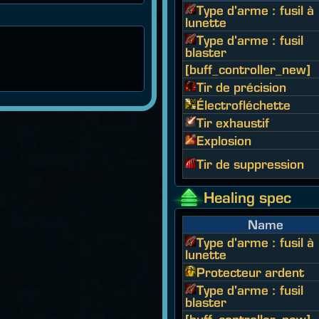
Type d'arme : fusil à
lunette
Type d'arme : fusil
blaster
[buff_controller_new]
Tir de précision
Électrofléchette
Tir exhaustif
Explosion
Tir de suppression
Healing spec
Name
Type d'arme : fusil à
lunette
Protecteur ardent
Type d'arme : fusil
blaster