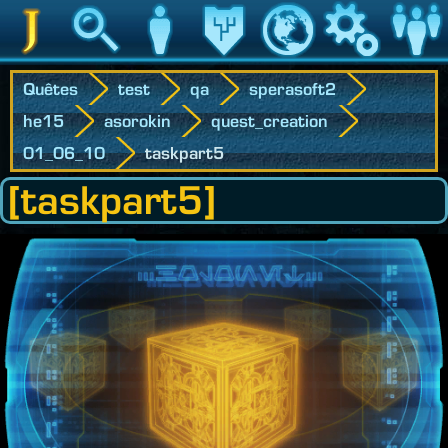
Jedipedia
Recherche
Personnage
Héritage
Monde
Jeu
Communau
Quêtes
test
qa
sperasoft2
he15
asorokin
quest_creation
01_06_10
taskpart5
[taskpart5]