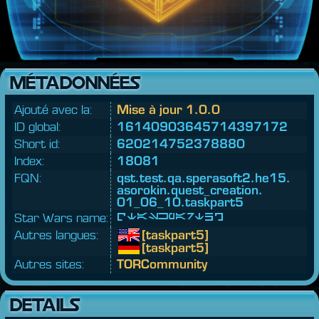
MÉTADONNÉES
Ajouté avec la:
Mise à jour 1.0.0
ID global:
16140903645714397172
Short id:
620214752378880
Index:
18081
FQN:
qst.
test.
qa.
sperasoft2.
he15.
asorokin.
quest_creation.
01_06_10.
taskpart5
Star Wars name:
[taskpart5]
Autres langues:
[taskpart5]
[taskpart5]
Autres sites:
TORCommunity
DETAILS