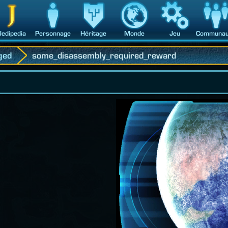
Jedipedia
Personnage
Héritage
Monde
Jeu
Communau
ged
some_disassembly_required_reward