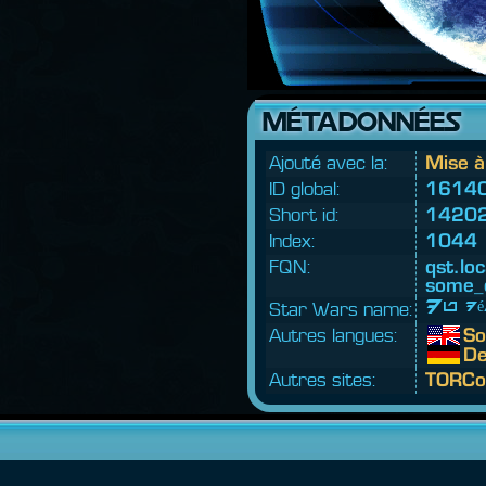
MÉTADONNÉES
Ajouté avec la:
Mise à
ID global:
1614
Short id:
1420
Index:
1044
FQN:
qst.
loc
some_
Star Wars name:
Du d
Autres langues:
So
De
Autres sites:
TORCo