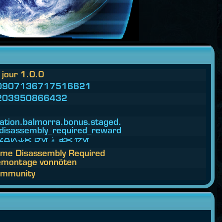
 jour 1.0.0
0907136717516621
203950866432
ation.
balmorra.
bonus.
staged.
disassembly_required_reward
émontage à faire
me Disassembly Required
montage vonnöten
mmunity