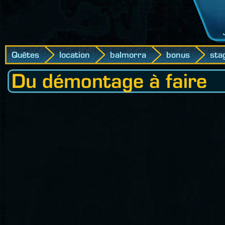
Quêtes
location
balmorra
bonus
sta
Du démontage à faire