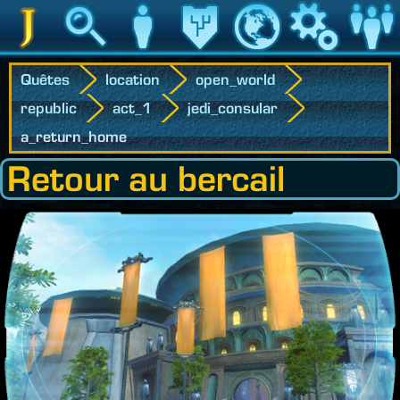
Jedipedia
Recherche
Personnage
Héritage
Monde
Jeu
Communau
Quêtes
location
open_world
republic
act_1
jedi_consular
a_return_home
Retour au bercail