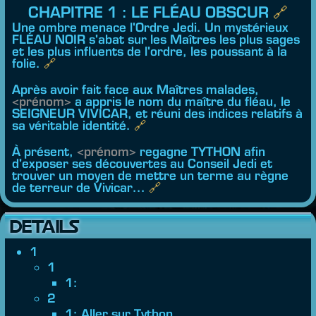
CHAPITRE 1 : LE FLÉAU OBSCUR
🔗︎
Une ombre menace l'Ordre Jedi. Un mystérieux
FLÉAU NOIR s'abat sur les Maîtres les plus sages
et les plus influents de l'ordre, les poussant à la
folie.
🔗︎
Après avoir fait face aux Maîtres malades,
<prénom>
a appris le nom du maître du fléau, le
SEIGNEUR VIVICAR, et réuni des indices relatifs à
sa véritable identité.
🔗︎
À présent,
<prénom>
regagne TYTHON afin
d'exposer ses découvertes au Conseil Jedi et
trouver un moyen de mettre un terme au règne
de terreur de Vivicar...
🔗︎
DETAILS
1
1
1:
2
1: Aller sur Tython