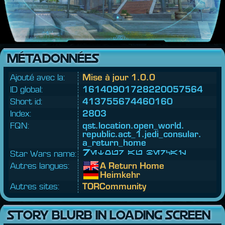
MÉTADONNÉES
Ajouté avec la:
Mise à jour 1.0.0
ID global:
16140901728220057564
Short id:
413755674460160
Index:
2803
FQN:
qst.
location.
open_world.
republic.
act_1.
jedi_consular.
a_return_home
Star Wars name:
Retour au bercail
Autres langues:
A Return Home
Heimkehr
Autres sites:
TORCommunity
STORY BLURB IN LOADING SCREEN