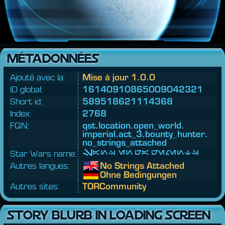
MÉTADONNÉES
Ajouté avec la:
Mise à jour 1.0.0
ID global:
16140910865009042321
Short id:
589518621114368
Index:
2768
FQN:
qst.
location.
open_world.
imperial.
act_3.
bounty_hunter.
no_strings_attached
Star Wars name:
Sans engagements
Autres langues:
No Strings Attached
Ohne Bedingungen
Autres sites:
TORCommunity
STORY BLURB IN LOADING SCREEN