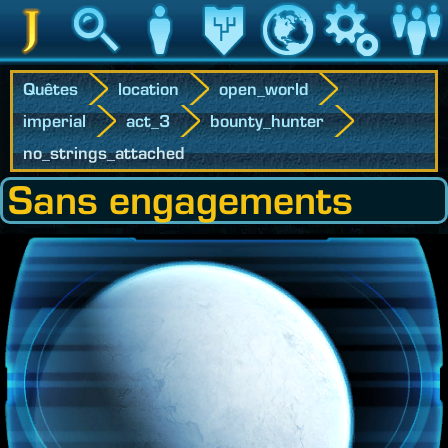
Jedipedia
Recherche
Personnage
Héritage
Monde
Jeu
Communau
Quêtes
location
open_world
imperial
act_3
bounty_hunter
no_strings_attached
Sans engagements