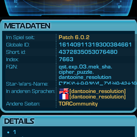
METADATEN
Im Spiel seit:
Patch 6.0.2
Globale ID:
16140911319300384661
Short id:
4372835053076480
Index:
7663
FQN:
qst.
exp.
03.
mek_sha.
cipher_puzzle.
dantooine_resolution
Star-Wars-Name:
[dantooine_resoluti
In anderen Sprachen:
[dantooine_resolution]
[dantooine_resolution]
Andere Seiten:
TORCommunity
DETAILS
1