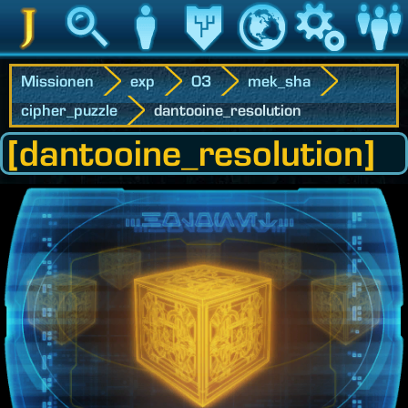
Jedipedia
Suche
Charakter
Vermächtnis
Welt
Spiel
Communit
Missionen
exp
03
mek_sha
cipher_puzzle
dantooine_resolution
[dantooine_resolution]