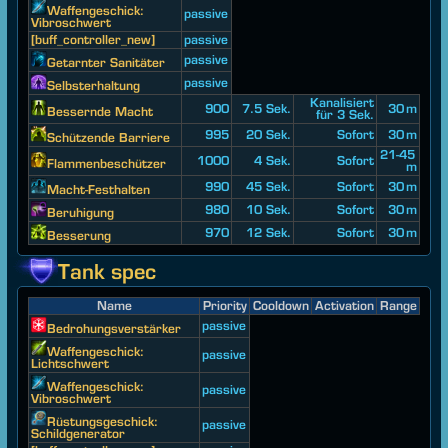
Waffengeschick:
passive
Vibroschwert
[buff_controller_new]
passive
passive
Getarnter Sanitäter
passive
Selbsterhaltung
Kanalisiert
900
7.5 Sek.
30 m
Bessernde Macht
für 3 Sek.
995
20 Sek.
Sofort
30 m
Schützende Barriere
21-45
1000
4 Sek.
Sofort
Flammenbeschützer
m
990
45 Sek.
Sofort
30 m
Macht-Festhalten
980
10 Sek.
Sofort
30 m
Beruhigung
970
12 Sek.
Sofort
30 m
Besserung
Tank spec
Name
Priority
Cooldown
Activation
Range
passive
Bedrohungsverstärker
Waffengeschick:
passive
Lichtschwert
Waffengeschick:
passive
Vibroschwert
Rüstungsgeschick:
passive
Schildgenerator