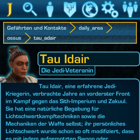
Jedipedia
Suche
Charakter
Vermächtnis
Welt
Spiel
Communit
Gefährten und Kontakte
daily_area
ossus
tau_adair
Tau Idair
Die Jedi-Veteranin
Tau Idair, eine erfahrene Jedi-
Kriegerin, verbrachte Jahre an vorderster Front
im Kampf gegen das Sith-Imperium und Zakuul.
Sie hat eine natürliche Begabung für
Lichtschwertkampftechniken sowie die
Mechaniken der Waffe selbst; ihr persönliches
Lichtschwert wurde schon so oft modifiziert, dass
es mit jedem aufgemotzten Swoop oder