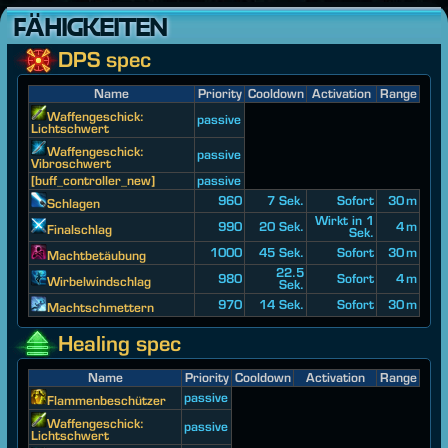
FÄHIGKEITEN
DPS spec
Name
Priority
Cooldown
Activation
Range
Waffengeschick:
passive
Lichtschwert
Waffengeschick:
passive
Vibroschwert
[buff_controller_new]
passive
960
7 Sek.
Sofort
30 m
Schlagen
Wirkt in 1
990
20 Sek.
4 m
Finalschlag
Sek.
1000
45 Sek.
Sofort
30 m
Machtbetäubung
22.5
980
Sofort
4 m
Wirbelwindschlag
Sek.
970
14 Sek.
Sofort
30 m
Machtschmettern
Healing spec
Name
Priority
Cooldown
Activation
Range
passive
Flammenbeschützer
Waffengeschick:
passive
Lichtschwert