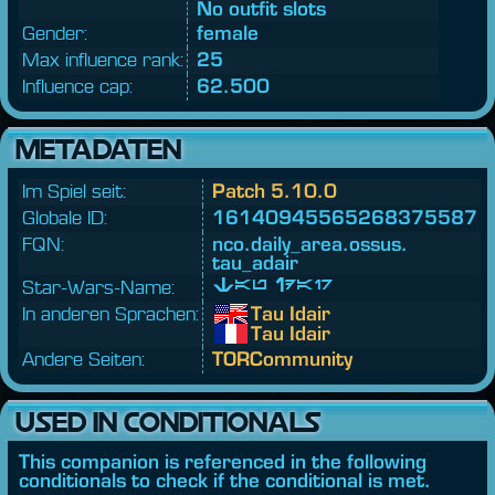
No outfit slots
Gender:
female
Max influence rank:
25
Influence cap:
62.500
METADATEN
Im Spiel seit:
Patch 5.10.0
Globale ID:
16140945565268375587
FQN:
nco.
daily_area.
ossus.
tau_adair
Star-Wars-Name:
Tau Idair
In anderen Sprachen:
Tau Idair
Tau Idair
Andere Seiten:
TORCommunity
USED IN CONDITIONALS
This companion is referenced in the following
conditionals to check if the conditional is met.