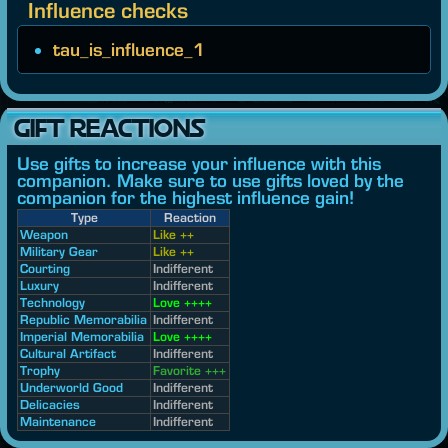
Influence checks
tau_is_influence_1
GIFT REACTIONS
Use gifts to increase your influence with this
companion. Make sure to use gifts loved by the
companion for the highest influence gain!
Type
Reaction
Weapon
Like ++
Military Gear
Like ++
Courting
Indifferent
Luxury
Indifferent
Technology
Love ++++
Republic Memorabilia
Indifferent
Imperial Memorabilia
Love ++++
Cultural Artifact
Indifferent
Trophy
Favorite +++
Underworld Good
Indifferent
Delicacies
Indifferent
Maintenance
Indifferent