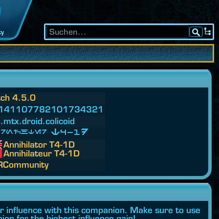
ty
ch 4.5.0
141107782101734321
.
mtx.
droid.
colicoid
rnichter T4-1D
Annihilator T4-1D
Annihilateur T4-1D
RCommunity
ur influence with this companion. Make sure to use
ion for the highest influence gain!