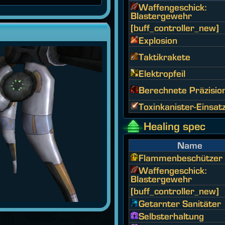
Waffengeschick:
Blastergewehr
[buff_controller_new]
Explosion
Taktikrakete
Elektropfeil
Berechnete Präzisio
Toxinkanister-Einsat
Healing spec
Name
Flammenbeschützer
Waffengeschick:
Blastergewehr
[buff_controller_new]
Getarnter Sanitäter
Selbsterhaltung