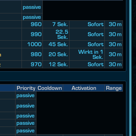
passive
passive
960
7 Sek.
Sofort
30 m
22.5
990
Sofort
30 m
Sek.
1000
45 Sek.
Sofort
30 m
Wirkt in 1
980
20 Sek.
30 m
n
Sek.
970
12 Sek.
Sofort
30 m
z
Priority
Cooldown
Activation
Range
passive
passive
passive
passive
passive