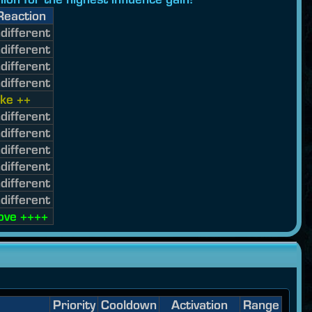
Reaction
ndifferent
ndifferent
ndifferent
ndifferent
ike ++
ndifferent
ndifferent
ndifferent
ndifferent
ndifferent
ndifferent
ove ++++
Priority
Cooldown
Activation
Range