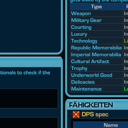
Type
Weapon
I
Military Gear
I
Courting
I
Luxury
I
Technology
L
Republic Memorabilia
I
Imperial Memorabilia
I
Cultural Artifact
I
Trophy
I
ionals to check if the
Underworld Good
I
Delicacies
I
Maintenance
L
FÄHIGKEITEN
DPS spec
Name