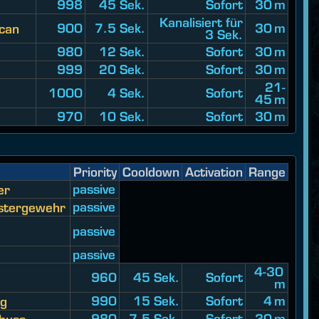
998
45 Sek.
Sofort
30 m
Kanalisiert für
900
7.5 Sek.
30 m
Scan
3 Sek.
980
12 Sek.
Sofort
30 m
999
20 Sek.
Sofort
30 m
21-
1000
4 Sek.
Sofort
45 m
970
10 Sek.
Sofort
30 m
Priority
Cooldown
Activation
Range
passive
er
passive
astergewehr
passive
passive
4-30
960
45 Sek.
Sofort
m
990
15 Sek.
Sofort
4 m
ng
980
7.5 Sek.
Sofort
30 m