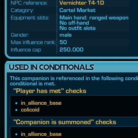
NPC reference:
Vernichter T4-1D
Category:
Cartel Market
Equipment slots:
Main hand: ranged weapon
No off-hand
No outfit slots
Gender:
male
Max influence rank:
50
Influence cap:
250.000
USED IN CONDITIONALS
This companion is referenced in the following condit
conditional is met.
"Player has met" checks
in_alliance_base
colicoid
"Companion is summoned" checks
in_alliance_base