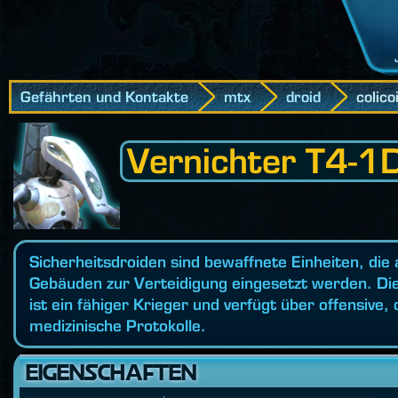
Gefährten und Kontakte
mtx
droid
colico
Vernichter T4-1
Sicherheitsdroiden sind bewaffnete Einheiten, die
Gebäuden zur Verteidigung eingesetzt werden. Di
ist ein fähiger Krieger und verfügt über offensive,
medizinische Protokolle.
EIGENSCHAFTEN