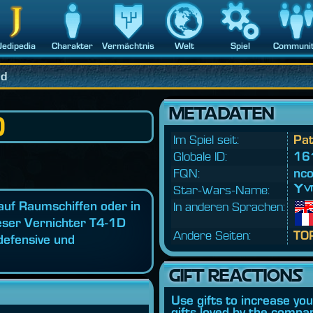
Jedipedia
Charakter
Vermächtnis
Welt
Spiel
Communi
id
METADATEN
D
Im Spiel seit:
Pat
Globale ID:
16
FQN:
nco
Star-Wars-Name:
Ve
 auf Raumschiffen oder in
In anderen Sprachen:
eser Vernichter T4-1D
Andere Seiten:
TO
 defensive und
GIFT REACTIONS
Use gifts to increase yo
gifts loved by the compan