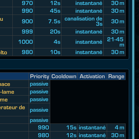
970
12s
instantané
30 m
990
45s
instantané
30 m
canalisation de
au
900
7.5s
30 m
3s
999
20s
instantané
30 m
21-45
1000
4s
instantané
m
980
10s
instantané
30 m
lto
Priority
Cooldown
Activation
Range
passive
nace
passive
o-lame
passive
ame
érateur de
passive
passive
990
15s
instantané
4 m
980
12s
instantané
30 m