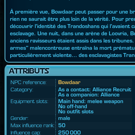
À première vue, Bowdaar peut passer pour une bru
rien ne saurait être plus loin de la vérité. Pour pr
découvrir l'identité des Trandoshans qui l'avaient 
esclavage. Une nuit, dans une arène de Loovria, 
anciens ravisseurs étaient assis dans les tribunes.
armes" malencontreuse entraîna la mort prématur
particulièrement violente... des esclavagistes Tra
ATTRIBUTS
NPC reference:
Bowdaar
Category:
As a contact: Alliance Recruit
As a companion: Alliance
Equipment slots:
Main hand: melee weapon
No off-hand
No outfit slots
Gender:
male
Max influence rank:
50
Influence cap:
250 000