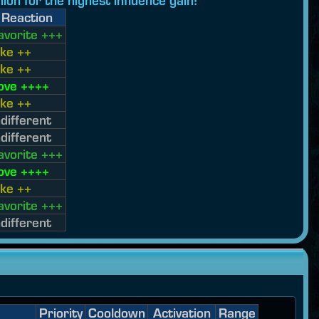
ion for the highest influence gain!
Reaction
avorite +++
ike ++
ike ++
ove ++++
ike ++
ndifferent
ndifferent
avorite +++
ove ++++
ike ++
avorite +++
ndifferent
Priority
Cooldown
Activation
Range