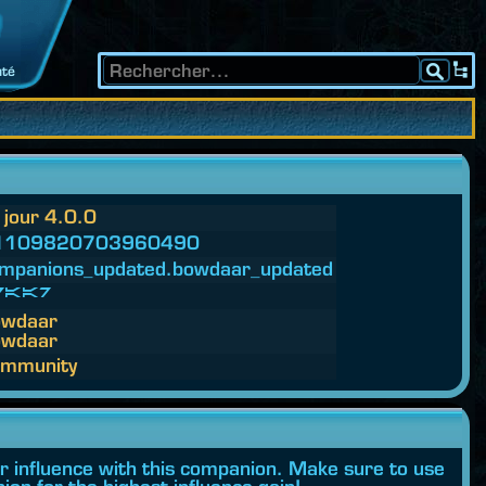
té
 jour 4.0.0
1109820703960490
mpanions_updated.
bowdaar_updated
daar
owdaar
owdaar
mmunity
ur influence with this companion. Make sure to use