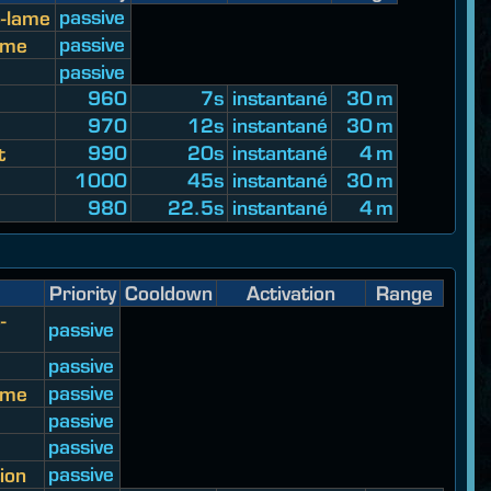
passive
o-lame
passive
ame
passive
960
7s
instantané
30 m
970
12s
instantané
30 m
990
20s
instantané
4 m
t
1000
45s
instantané
30 m
980
22.5s
instantané
4 m
Priority
Cooldown
Activation
Range
-
passive
passive
passive
ame
passive
passive
passive
ion