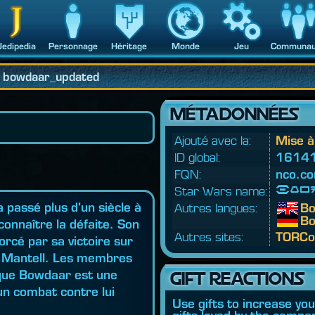
Jedipedia
Personnage
Héritage
Monde
Jeu
Communau
bowdaar_updated
MÉTADONNÉES
Ajouté avec la:
Mise à
ID global:
1614
FQN:
nco.
co
Star Wars name:
Bow
passé plus d'un siècle à
Autres langues:
B
B
onnaître la défaite. Son
Autres sites:
TORCo
forcé par sa victoire sur
d Mantell. Les membres
 que Bowdaar est une
GIFT REACTIONS
un combat contre lui
Use gifts to increase yo