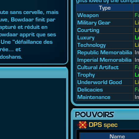
gifts loved by the compan
Type
te sans cervelle, mais
Weapon
F
euve, Bowdaar finit par
Military Gear
L
capturé et réduit en
Courting
L
Bowdaar apprit que ses
Luxury
L
 Une "défaillance des
Technology
L
ée... et
Republic Memorabilia
I
ndoshans.
Imperial Memorabilia
I
Cultural Artifact
F
Trophy
L
Underworld Good
L
Delicacies
F
Maintenance
I
POUVOIRS
DPS spec
Name