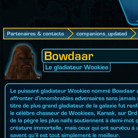
Partenaires & contacts
companions_updated
Bowdaar
Le gladiateur Wookiee
Le puissant gladiateur Wookiee nommé Bowdaar a 
affronter d'innombrables adversaires sans jamais c
titre de plus grand gladiateur de la galaxie fut ren
le célèbre chasseur de Wookiees, Karssk, sur Or
de la pègre les plus naïfs soutiennent à demi-mot
créature immortelle, mais ceux qui ont survécu à 
savent qu'il est tout simplement le meilleur.