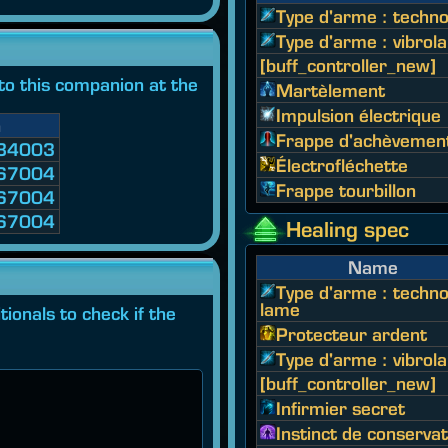
Type d'arme : techn
Type d'arme : vibrol
[buff_controller_new]
l to this companion at the
Martèlement
Impulsion électrique
n
Frappe d'achèvemen
84003
Électrofléchette
67004
Frappe tourbillon
67004
67004
Healing spec
Name
Type d'arme : techno
lame
ionals to check if the
Protecteur ardent
Type d'arme : vibrol
[buff_controller_new]
Infirmier secret
Instinct de conservat