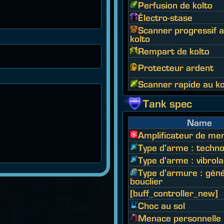
Perfusion de kolto
Électro-stase
Scanner progressif 
kolto
Rempart de kolto
Protecteur ardent
Scanner rapide au ko
Tank spec
Name
Amplificateur de me
Type d'arme : techn
Type d'arme : vibrol
Type d'armure : gén
bouclier
[buff_controller_new]
Choc au sol
Menace personnelle