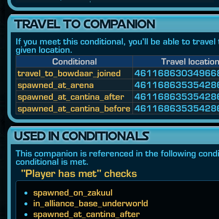
TRAVEL TO COMPANION
If you meet this conditional, you'll be able to trave
given location.
Conditional
Travel locatio
travel_to_bowdaar_joined
46116863034966
spawned_at_arena
46116863535428
spawned_at_cantina_after
46116863535428
spawned_at_cantina_before
46116863535428
USED IN CONDITIONALS
This companion is referenced in the following condit
conditional is met.
"Player has met" checks
spawned_on_zakuul
in_alliance_base_underworld
spawned_at_cantina_after