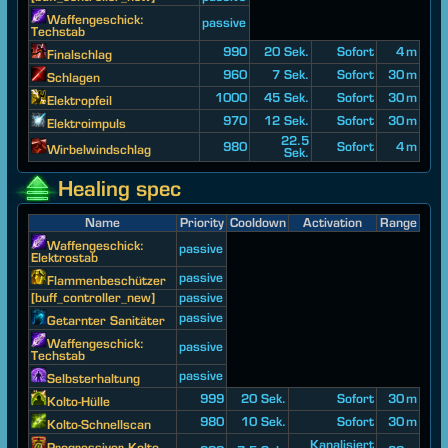
Waffengeschick:
passive
Techstab
990
20 Sek.
Sofort
4 m
Finalschlag
960
7 Sek.
Sofort
30 m
Schlagen
1000
45 Sek.
Sofort
30 m
Elektropfeil
970
12 Sek.
Sofort
30 m
Elektroimpuls
22.5
980
Sofort
4 m
Wirbelwindschlag
Sek.
Healing spec
Name
Priority
Cooldown
Activation
Range
Waffengeschick:
passive
Elektrostab
passive
Flammenbeschützer
[buff_controller_new]
passive
passive
Getarnter Sanitäter
Waffengeschick:
passive
Techstab
passive
Selbsterhaltung
999
20 Sek.
Sofort
30 m
Kolto-Hülle
980
10 Sek.
Sofort
30 m
Kolto-Schnellscan
Kanalisiert
Progressiver Kolto-