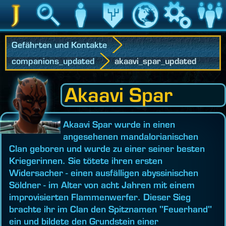
Jedipedia
Suche
Charakter
Vermächtnis
Welt
Spiel
Communit
Gefährten und Kontakte
companions_updated
akaavi_spar_updated
Akaavi Spar
Akaavi Spar wurde in einen
angesehenen mandalorianischen
Clan geboren und wurde zu einer seiner besten
Kriegerinnen. Sie tötete ihren ersten
Widersacher - einen ausfälligen abyssinischen
Söldner - im Alter von acht Jahren mit einem
improvisierten Flammenwerfer. Dieser Sieg
brachte ihr im Clan den Spitznamen "Feuerhand"
ein und bildete den Grundstein einer