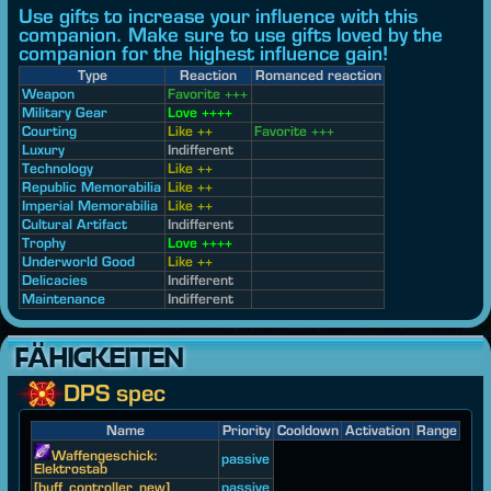
Use gifts to increase your influence with this
companion. Make sure to use gifts loved by the
companion for the highest influence gain!
Type
Reaction
Romanced reaction
Weapon
Favorite +++
Military Gear
Love ++++
Courting
Like ++
Favorite +++
Luxury
Indifferent
Technology
Like ++
Republic Memorabilia
Like ++
Imperial Memorabilia
Like ++
Cultural Artifact
Indifferent
Trophy
Love ++++
Underworld Good
Like ++
Delicacies
Indifferent
Maintenance
Indifferent
FÄHIGKEITEN
DPS spec
Name
Priority
Cooldown
Activation
Range
Waffengeschick:
passive
Elektrostab
[buff_controller_new]
passive