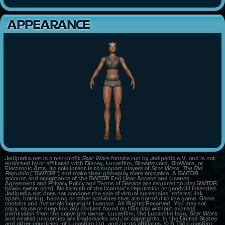
APPEARANCE
Jedipedia.net is a non-profit
Star Wars
fansite run by Jedipedia e.V. and is not
endorsed by or affiliated with Disney, Lucasfilm, Broadsword, BioWare, or
Electronic Arts. Its sole intent is to support players of
Star Wars: The Old
Republic
("SWTOR") and make their gameplay more enjoyable. A SWTOR
account and acceptance of the SWTOR End User Access and License
Agreement and Privacy Policy and Terms of Service are required to play SWTOR
(www.swtor.com). No tarnish of the licensor's reputation or goodwill intended.
Jedipedia.net does not condone the sale of virtual currencies, referral link
spam, botting, hacking or other activities that are harmful to the game. Game
content and materials copyright licensor. All Rights Reserved. You may not
copy, reuse or deep link any content found on this site without express
permission from the copyright owner. Lucasfilm, the Lucasfilm logo,
Star Wars
and related properties are trademarks and/or copyrights, in the United States
and other countries, of Lucasfilm Ltd. and/or its affiliates. © & TM Lucasfilm