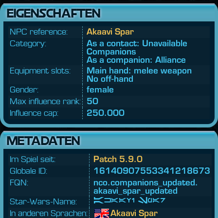
EIGENSCHAFTEN
NPC reference:
Akaavi Spar
Category:
As a contact: Unavailable
Companions
As a companion: Alliance
Equipment slots:
Main hand: melee weapon
No off-hand
Gender:
female
Max influence rank:
50
Influence cap:
250.000
METADATEN
Im Spiel seit:
Patch 5.9.0
Globale ID:
16140907553341218673
FQN:
nco.
companions_updated.
akaavi_spar_updated
Star-Wars-Name:
Akaavi Spar
In anderen Sprachen:
Akaavi Spar