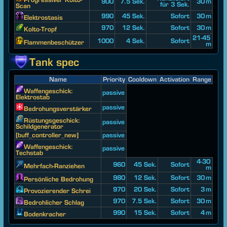
900
7.5 Sek.
30 m
für 3 Sek.
Scan
990
45 Sek.
Sofort
30 m
Elektrostasis
970
12 Sek.
Sofort
30 m
Kolto-Tropf
21-45
1000
4 Sek.
Sofort
Flammenbeschützer
m
Tank spec
Name
Priority
Cooldown
Activation
Range
Waffengeschick:
passive
Elektrostab
passive
Bedrohungsverstärker
Rüstungsgeschick:
passive
Schildgenerator
[buff_controller_new]
passive
Waffengeschick:
passive
Techstab
4-30
960
45 Sek.
Sofort
Mehrfach-Ranziehen
m
980
12 Sek.
Sofort
30 m
Persönliche Bedrohung
970
20 Sek.
Sofort
3 m
Provozierender Schrei
970
7.5 Sek.
Sofort
30 m
Bedrohlicher Schlag
990
15 Sek.
Sofort
4 m
Bodenkracher