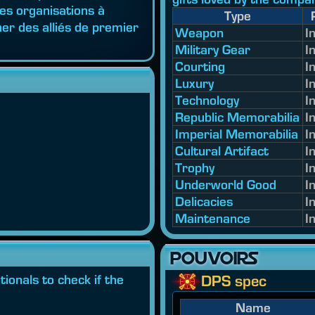
es organisations à
Type
her des alliés de premier
Weapon
I
Military Gear
I
Courting
I
Luxury
I
Technology
I
Republic Memorabilia
I
Imperial Memorabilia
I
Cultural Artifact
I
Trophy
I
Underworld Good
I
Delicacies
I
Maintenance
I
POUVOIRS
ionals to check if the
DPS spec
Name