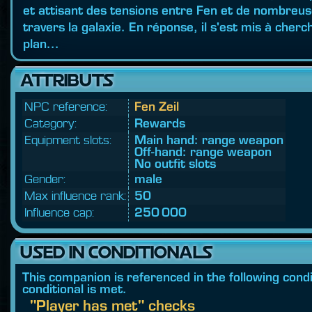
et attisant des tensions entre Fen et de nombreus
travers la galaxie. En réponse, il s'est mis à cherc
plan...
ATTRIBUTS
NPC reference:
Fen Zeil
Category:
Rewards
Equipment slots:
Main hand: range weapon
Off-hand: range weapon
No outfit slots
Gender:
male
Max influence rank:
50
Influence cap:
250 000
USED IN CONDITIONALS
This companion is referenced in the following condit
conditional is met.
"Player has met" checks