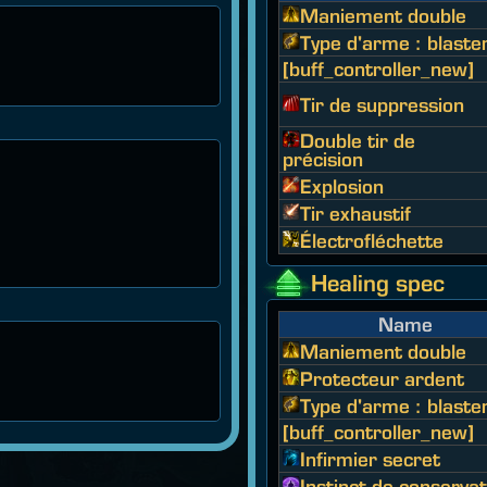
Maniement double
Type d'arme : blaste
[buff_controller_new]
Tir de suppression
Double tir de
précision
Explosion
Tir exhaustif
Électrofléchette
Healing spec
Name
Maniement double
Protecteur ardent
Type d'arme : blaste
[buff_controller_new]
Infirmier secret
Instinct de conservat