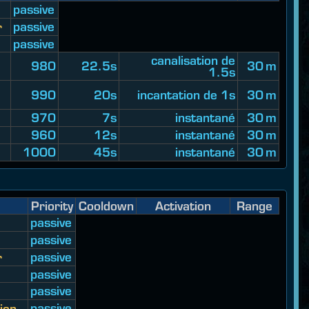
passive
passive
r
passive
canalisation de
980
22.5s
30 m
1.5s
990
20s
incantation de 1s
30 m
970
7s
instantané
30 m
960
12s
instantané
30 m
1000
45s
instantané
30 m
Priority
Cooldown
Activation
Range
passive
passive
passive
r
passive
passive
passive
ion