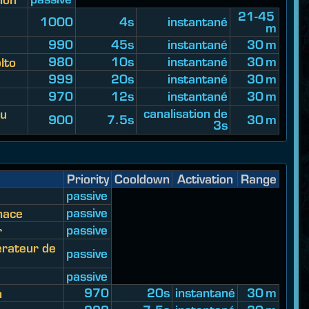
21-45
1000
4s
instantané
m
990
45s
instantané
30 m
980
10s
instantané
30 m
lto
999
20s
instantané
30 m
970
12s
instantané
30 m
canalisation de
au
900
7.5s
30 m
3s
Priority
Cooldown
Activation
Range
passive
passive
nace
passive
r
érateur de
passive
passive
970
20s
instantané
30 m
n