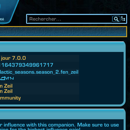
té
 jour 7.0.0
1164379349961717
lactic_seasons.
season_2.
fen_zeil
Zeil
n Zeil
n Zeil
mmunity
ur influence with this companion. Make sure to use
ion for the highest influence gain!