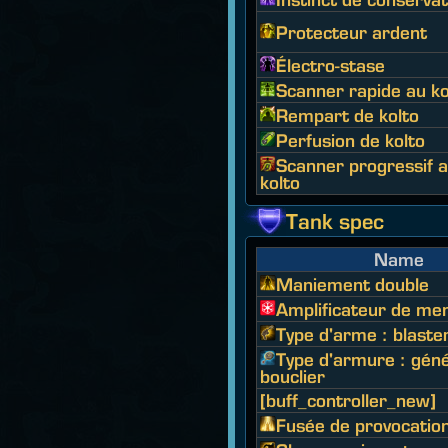
Protecteur ardent
Électro-stase
Scanner rapide au ko
Rempart de kolto
Perfusion de kolto
Scanner progressif 
kolto
Tank spec
Name
Maniement double
Amplificateur de me
Type d'arme : blaste
Type d'armure : gén
bouclier
[buff_controller_new]
Fusée de provocatio