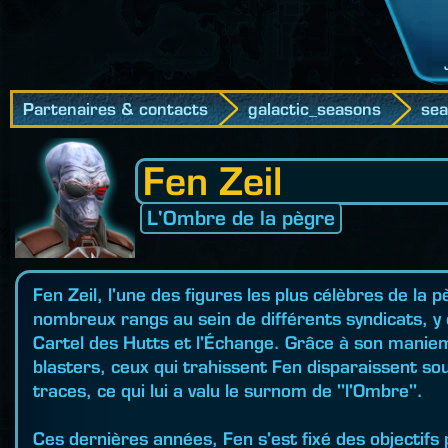
Partenaires & contacts
galactic_seasons
se
Fen Zeil
L'Ombre de la pègre
Fen Zeil, l'une des figures les plus célèbres de la 
nombreux rangs au sein de différents syndicats, y c
Cartel des Hutts et l'Échange. Grâce à son manie
blasters, ceux qui trahissent Fen disparaissent so
traces, ce qui lui a valu le surnom de "l'Ombre".
Ces dernières années, Fen s'est fixé des objectifs