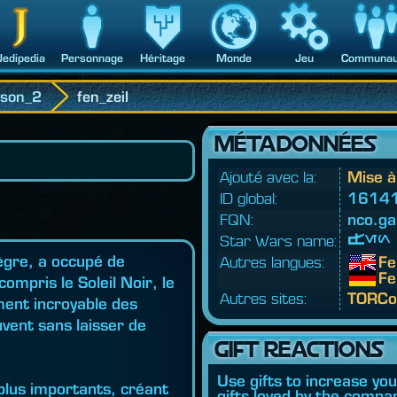
Jedipedia
Personnage
Héritage
Monde
Jeu
Communau
ason_2
fen_zeil
MÉTADONNÉES
Ajouté avec la:
Mise à
ID global:
1614
FQN:
nco.
ga
Star Wars name:
Fen 
pègre, a occupé de
Autres langues:
Fe
Fe
ompris le Soleil Noir, le
Autres sites:
TORCo
ment incroyable des
uvent sans laisser de
GIFT REACTIONS
Use gifts to increase yo
 plus importants, créant
gifts loved by the compan