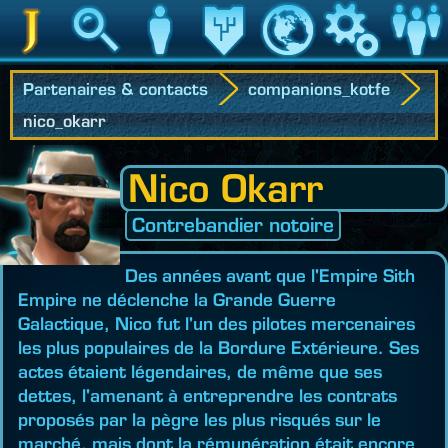
Jedipedia
Recherche
Personnage
Héritage
Monde
Jeu
Communau
Partenaires & contacts
companions_kotfe
nico_okarr
Nico Okarr
Contrebandier notoire
Des années avant que l'Empire Sith
Empire ne déclenche la Grande Guerre
Galactique, Nico fut l'un des pilotes mercenaires
les plus populaires de la Bordure Extérieure. Ses
actes étaient légendaires, de même que ses
dettes, l'amenant à entreprendre les contrats
proposés par la pègre les plus risqués sur le
marché, mais dont la rémunération était encore