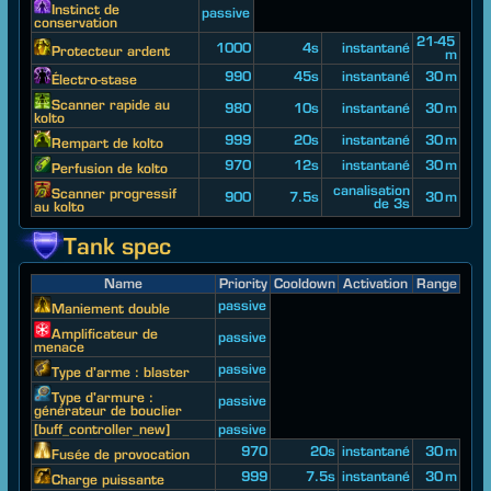
Instinct de
passive
conservation
21-45
1000
4s
instantané
Protecteur ardent
m
990
45s
instantané
30 m
Électro-stase
Scanner rapide au
980
10s
instantané
30 m
kolto
999
20s
instantané
30 m
Rempart de kolto
970
12s
instantané
30 m
Perfusion de kolto
canalisation
Scanner progressif
900
7.5s
30 m
de 3s
au kolto
Tank spec
Name
Priority
Cooldown
Activation
Range
passive
Maniement double
Amplificateur de
passive
menace
passive
Type d'arme : blaster
Type d'armure :
passive
générateur de bouclier
[buff_controller_new]
passive
970
20s
instantané
30 m
Fusée de provocation
999
7.5s
instantané
30 m
Charge puissante