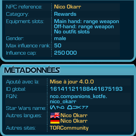
NPC reference:
Nico Okarr
Category:
Rewards
Equipment slots:
Main hand: range weapon
Off-hand: range weapon
No outfit slots
Gender:
male
Max influence rank:
50
Influence cap:
250 000
MÉTADONNÉES
Ajouté avec la:
Mise à jour 4.0.0
ID global:
16141121188441675193
FQN:
nco.
companions_kotfe.
nico_okarr
Star Wars name:
Nico Okarr
Autres langues:
Nico Okarr
Nico Okarr
Autres sites:
TORCommunity