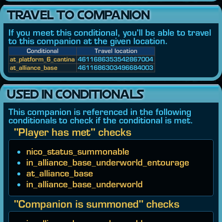
TRAVEL TO COMPANION
If you meet this conditional, you'll be able to travel
to this companion at the given location.
Conditional
Travel location
at_platform_6_cantina
4611686353542867004
at_alliance_base
4611686303496684003
USED IN CONDITIONALS
This companion is referenced in the following
conditionals to check if the conditional is met.
"Player has met" checks
nico_status_summonable
in_alliance_base_underworld_entourage
at_alliance_base
in_alliance_base_underworld
"Companion is summoned" checks