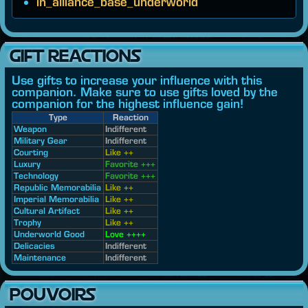
in_alliance_base_underworld
GIFT REACTIONS
Use gifts to increase your influence with this
companion. Make sure to use gifts loved by the
companion for the highest influence gain!
Type
Reaction
Weapon
Indifferent
Military Gear
Indifferent
Courting
Like ++
Luxury
Favorite +++
Technology
Favorite +++
Republic Memorabilia
Like ++
Imperial Memorabilia
Like ++
Cultural Artifact
Like ++
Trophy
Like ++
Underworld Good
Love ++++
Delicacies
Indifferent
Maintenance
Indifferent
POUVOIRS