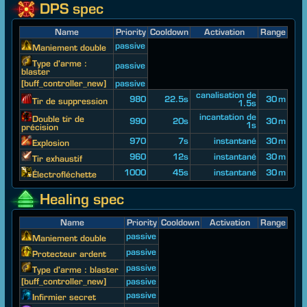
DPS spec
Name
Priority
Cooldown
Activation
Range
passive
Maniement double
Type d'arme :
passive
blaster
[buff_controller_new]
passive
canalisation de
980
22.5s
30 m
Tir de suppression
1.5s
incantation de
Double tir de
990
20s
30 m
1s
précision
970
7s
instantané
30 m
Explosion
960
12s
instantané
30 m
Tir exhaustif
1000
45s
instantané
30 m
Électrofléchette
Healing spec
Name
Priority
Cooldown
Activation
Range
passive
Maniement double
passive
Protecteur ardent
passive
Type d'arme : blaster
[buff_controller_new]
passive
passive
Infirmier secret