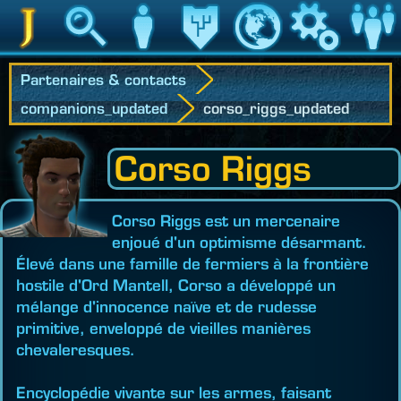
Jedipedia
Recherche
Personnage
Héritage
Monde
Jeu
Communau
Partenaires & contacts
companions_updated
corso_riggs_updated
Corso Riggs
Corso Riggs est un mercenaire
enjoué d'un optimisme désarmant.
Élevé dans une famille de fermiers à la frontière
hostile d'Ord Mantell, Corso a développé un
mélange d'innocence naïve et de rudesse
primitive, enveloppé de vieilles manières
chevaleresques.
Encyclopédie vivante sur les armes, faisant