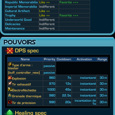
Republic Memorabilia
Like ++
Favorite +++
Imperial Memorabilia
Indifferent
Cultural Artifact
Like ++
Trophy
Like ++
Favorite +++
Underworld Good
Indifferent
Delicacies
Indifferent
Maintenance
Indifferent
POUVOIRS
DPS spec
Name
Priority
Cooldown
Activation
Range
Type d'arme :
passive
blaster
[buff_controller_new]
passive
960
7s
instantané
30 m
Explosion
970
12s
instantané
30 m
Tir exhaustif
1000
45s
instantané
30 m
Électrofléchette
980
22.5s
instantané
30 m
Grenade thermique
incantation de
990
20s
30 m
Tir de précision
1s
Healing spec