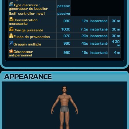
Type d'armure :
passive
générateur de bouclier
[buff_controller_new]
passive
Concentration
980
12s
instantané
30 m
menaçante
1000
7.5s
instantané
30 m
Charge puissante
970
20s
instantané
30 m
Fusée de provocation
4-30
960
45s
instantané
Grappin multiple
m
Détonateur
990
15s
instantané
4 m
antipersonnel
APPEARANCE