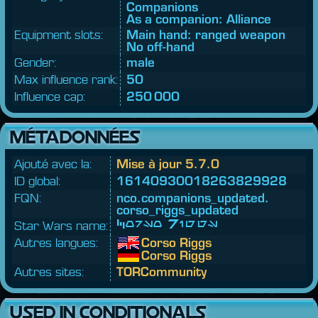
Companions
As a companion: Alliance
Equipment slots:
Main hand: ranged weapon
No off-hand
Gender:
male
Max influence rank:
50
Influence cap:
250 000
MÉTADONNÉES
Ajouté avec la:
Mise à jour 5.7.0
ID global:
16140930018263829928
FQN:
nco.
companions_updated.
corso_riggs_updated
Star Wars name:
Corso Riggs
Autres langues:
Corso Riggs
Corso Riggs
Autres sites:
TORCommunity
USED IN CONDITIONALS