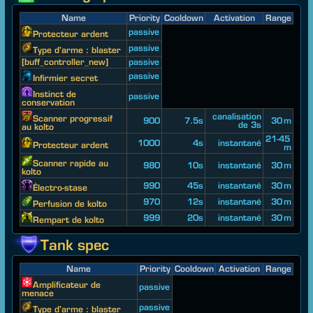
Name
Priority
Cooldown
Activation
Range
passive
Protecteur ardent
passive
Type d'arme : blaster
[buff_controller_new]
passive
passive
Infirmier secret
Instinct de
passive
conservation
canalisation
Scanner progressif
900
7.5s
30 m
de 3s
au kolto
21-45
1000
4s
instantané
Protecteur ardent
m
Scanner rapide au
980
10s
instantané
30 m
kolto
990
45s
instantané
30 m
Électro-stase
970
12s
instantané
30 m
Perfusion de kolto
999
20s
instantané
30 m
Rempart de kolto
Tank spec
Name
Priority
Cooldown
Activation
Range
Amplificateur de
passive
menace
passive
Type d'arme : blaster