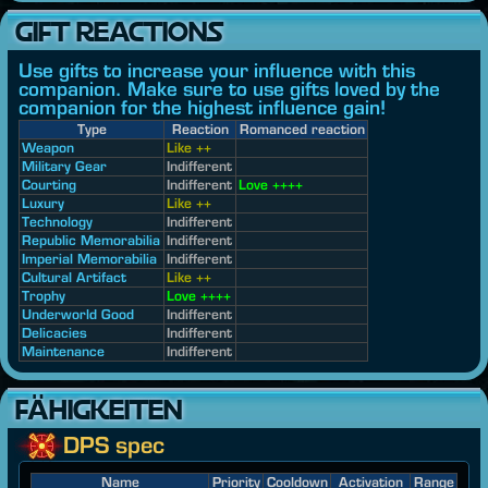
GIFT REACTIONS
Use gifts to increase your influence with this
companion. Make sure to use gifts loved by the
companion for the highest influence gain!
Type
Reaction
Romanced reaction
Weapon
Like ++
Military Gear
Indifferent
Courting
Indifferent
Love ++++
Luxury
Like ++
Technology
Indifferent
Republic Memorabilia
Indifferent
Imperial Memorabilia
Indifferent
Cultural Artifact
Like ++
Trophy
Love ++++
Underworld Good
Indifferent
Delicacies
Indifferent
Maintenance
Indifferent
FÄHIGKEITEN
DPS spec
Name
Priority
Cooldown
Activation
Range