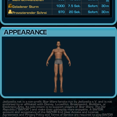
m
1000
7.5 Sek.
Sofort
30 m
Geladener Sturm
970
20 Sek.
Sofort
30 m
Provozierender Schrei
APPEARANCE
Jedipedia.net is a non-profit
Star Wars
fansite run by Jedipedia e.V. and is not
endorsed by or affiliated with Disney, Lucasfilm, Broadsword, BioWare, or
Electronic Arts. Its sole intent is to support players of
Star Wars: The Old
Republic
("SWTOR") and make their gameplay more enjoyable. A SWTOR
account and acceptance of the SWTOR End User Access and License
Agreement and Privacy Policy and Terms of Service are required to play SWTOR