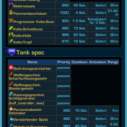
990
45 Sek.
Sofort
30 m
Elektrostasis
21-45
1000
4 Sek.
Sofort
Flammenbeschützer
m
Kanalisiert
900
7.5 Sek.
30 m
Progressiver Kolto-Scan
für 3 Sek.
980
10 Sek.
Sofort
30 m
Kolto-Schnellscan
999
20 Sek.
Sofort
30 m
Kolto-Hülle
970
12 Sek.
Sofort
30 m
Kolto-Tropf
Tank spec
Name
Priority
Cooldown
Activation
Range
passive
Bedrohungsverstärker
Waffengeschick:
passive
Scharfschützengewehr
Waffengeschick:
passive
Blastergewehr
Rüstungsgeschick:
passive
Schildgenerator
[buff_controller_new]
passive
Personenabwehr-
990
15 Sek.
Sofort
4 m
Detonator
980
12 Sek.
Sofort
30 m
Verstärkender Spott
4-30
960
45 Sek.
Sofort
Mehrfach-Ranziehen