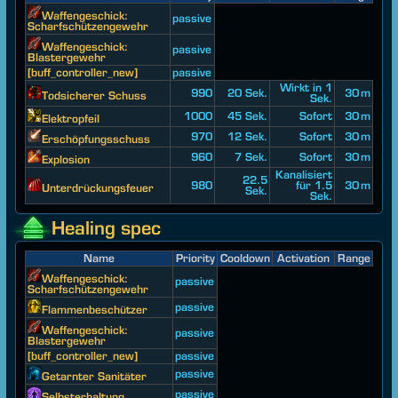
Waffengeschick:
passive
Scharfschützengewehr
Waffengeschick:
passive
Blastergewehr
[buff_controller_new]
passive
Wirkt in 1
990
20 Sek.
30 m
Todsicherer Schuss
Sek.
1000
45 Sek.
Sofort
30 m
Elektropfeil
970
12 Sek.
Sofort
30 m
Erschöpfungsschuss
960
7 Sek.
Sofort
30 m
Explosion
Kanalisiert
22.5
980
für 1.5
30 m
Unterdrückungsfeuer
Sek.
Sek.
Healing spec
Name
Priority
Cooldown
Activation
Range
Waffengeschick:
passive
Scharfschützengewehr
passive
Flammenbeschützer
Waffengeschick:
passive
Blastergewehr
[buff_controller_new]
passive
passive
Getarnter Sanitäter
passive
Selbsterhaltung