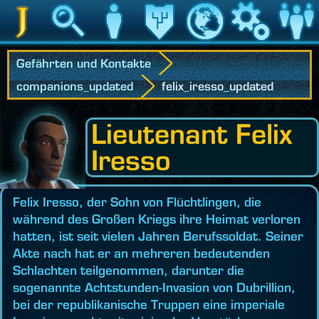
Jedipedia
Suche
Charakter
Vermächtnis
Welt
Spiel
Communit
Gefährten und Kontakte
companions_updated
felix_iresso_updated
Lieutenant Felix
Iresso
Felix Iresso, der Sohn von Flüchtlingen, die
während des Großen Kriegs ihre Heimat verloren
hatten, ist seit vielen Jahren Berufssoldat. Seiner
Akte nach hat er an mehreren bedeutenden
Schlachten teilgenommen, darunter die
sogenannte Achtstunden-Invasion von Dubrillion,
bei der republikanische Truppen eine imperiale